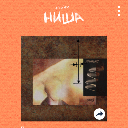
релизы
лейбл
поиск