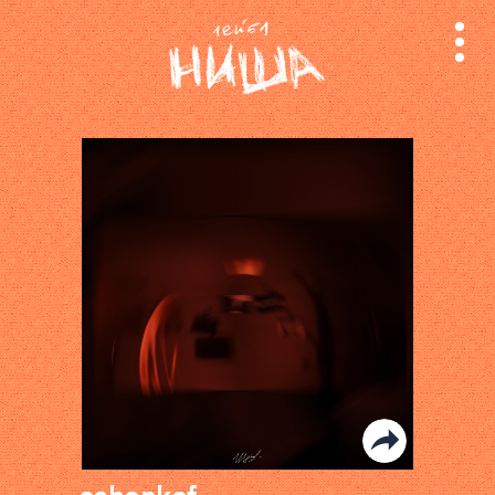
релизы
лейбл
поиск