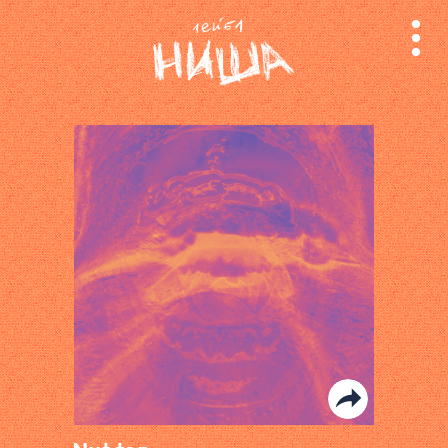
релизы
лейбл
поиск