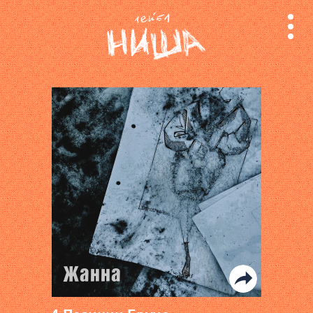
релизы
лейбл
поиск