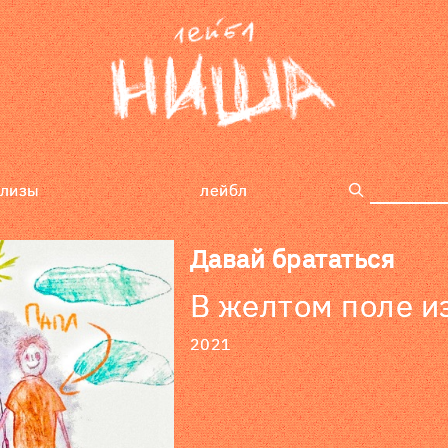
елизы
лейбл
поиск
Давай брататься
В желтом поле и
2021