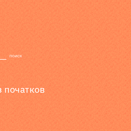
релизы
лейбл
поиск
з початков