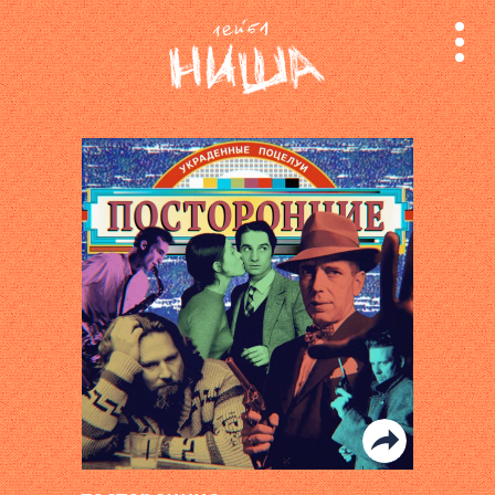
релизы
лейбл
поиск