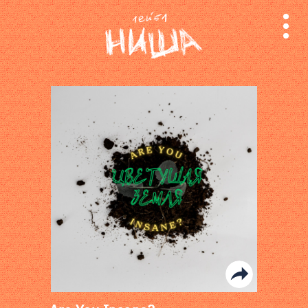
релизы
лейбл
поиск