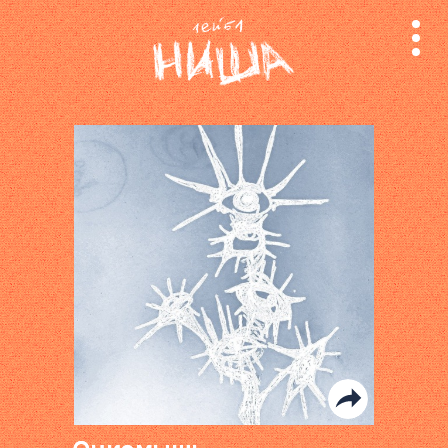
релизы
лейбл
поиск