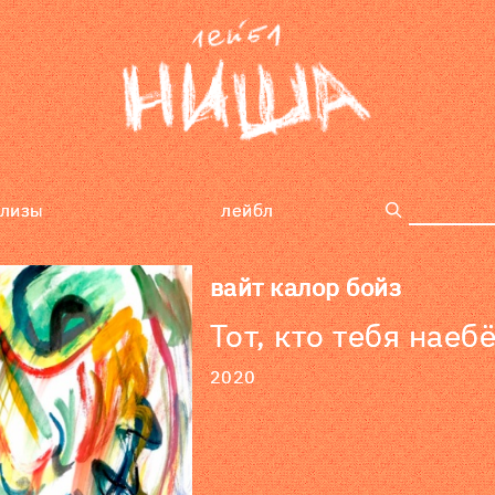
елизы
лейбл
поиск
вайт калор бойз
Тот, кто тебя наебё
2020