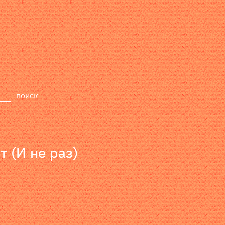
релизы
лейбл
поиск
т (И не раз)