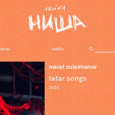
елизы
лейбл
поиск
marat suleimanov
tatar songs
2021