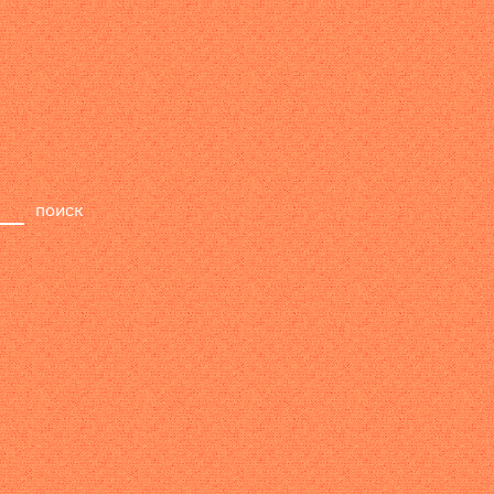
релизы
лейбл
поиск