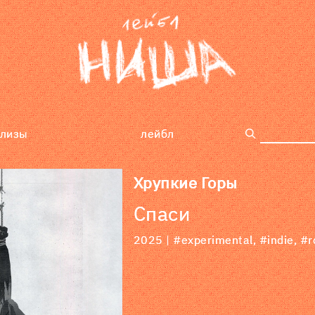
елизы
лейбл
поиск
Хрупкие Горы
Спаси
2025 |
#experimental
,
#indie
,
#r