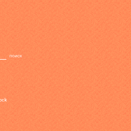
релизы
лейбл
поиск
ock