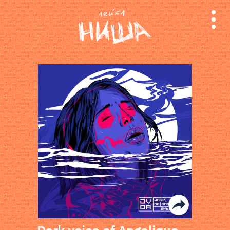
релизы
лейбл
поиск