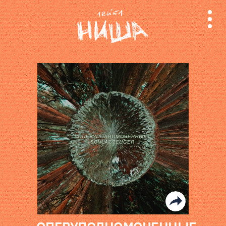
релизы
лейбл
поиск