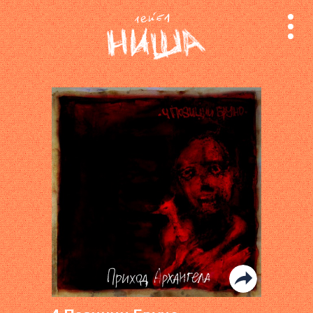
релизы
лейбл
поиск