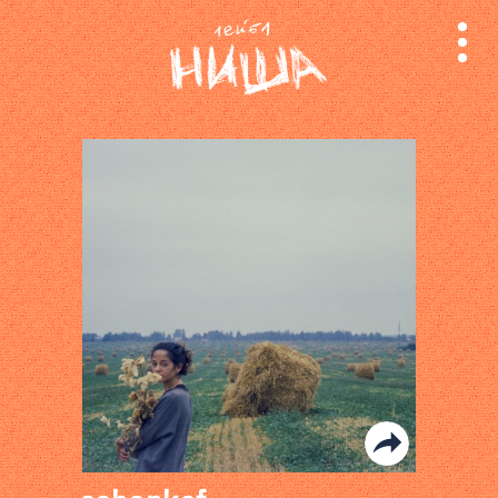
релизы
лейбл
поиск