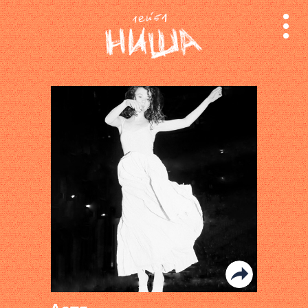
релизы
лейбл
поиск