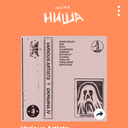
релизы
лейбл
поиск