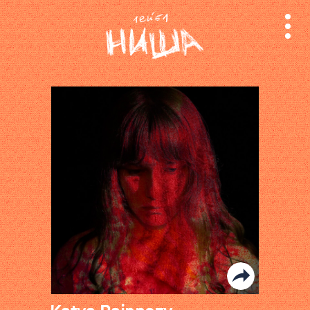
релизы
лейбл
поиск