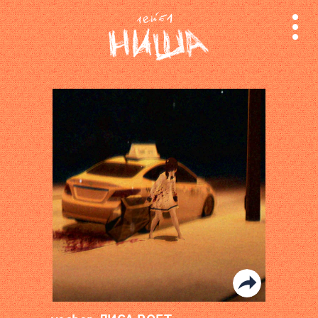
релизы
лейбл
поиск