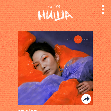
релизы
лейбл
поиск