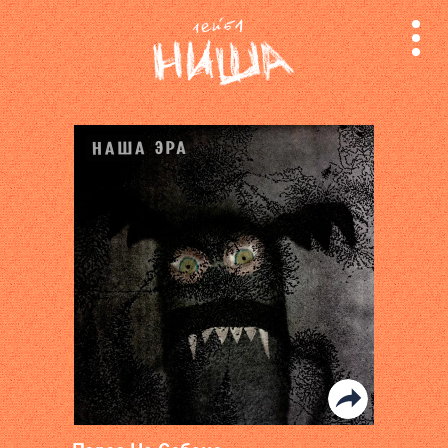
релизы
лейбл
поиск