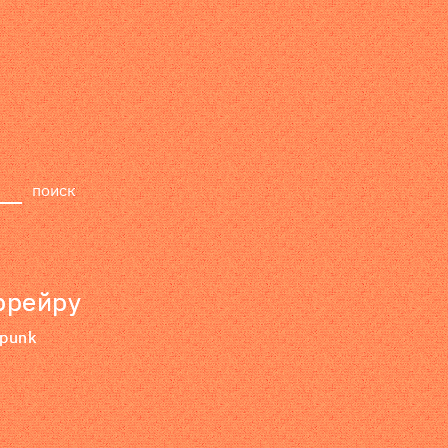
релизы
лейбл
поиск
ррейру
punk