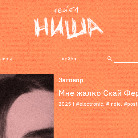
елизы
лейбл
поиск
Заговор
Мне жалко Скай Фе
2025 |
#electronic
,
#indie
,
#post