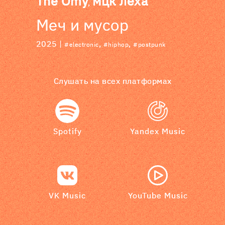
The Omy
мцк лёха
,
Меч и мусор
2025 |
,
,
#electronic
#hiphop
#postpunk
Слушать на всех платформах
Spotify
Yandex Music
VK Music
YouTube Music