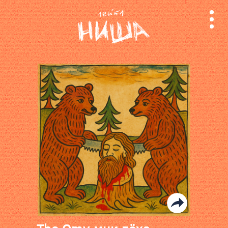
релизы
лейбл
поиск