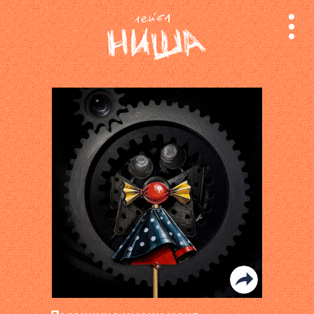
релизы
лейбл
поиск