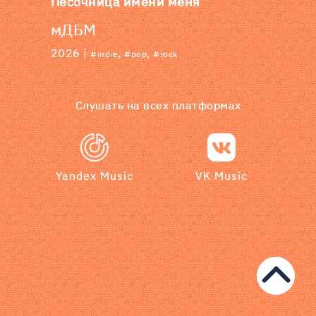
Песочница имени меня
мДБМ
2026 |
,
,
#indie
#pop
#rock
Слушать на всех платформах
Yandex Music
VK Music