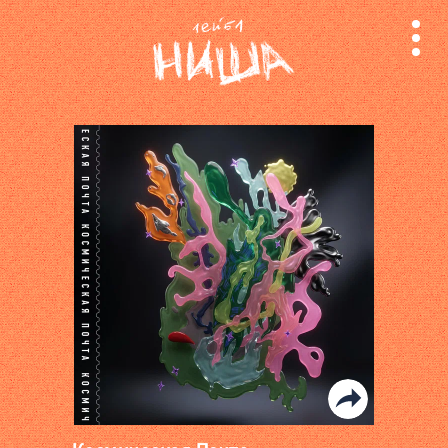
релизы
лейбл
поиск