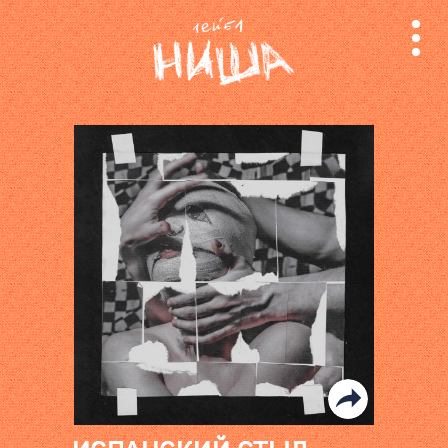
релизы
лейбл
поиск