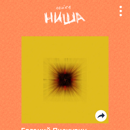
релизы
лейбл
поиск