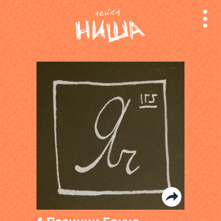
релизы
лейбл
поиск