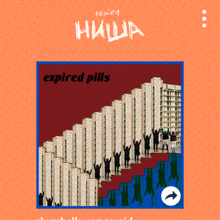
релизы
лейбл
поиск