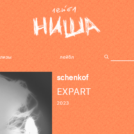
елизы
лейбл
поиск
schenkof
EXPART
2023