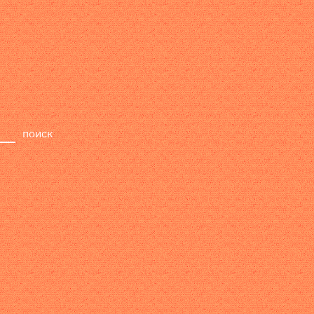
релизы
лейбл
поиск