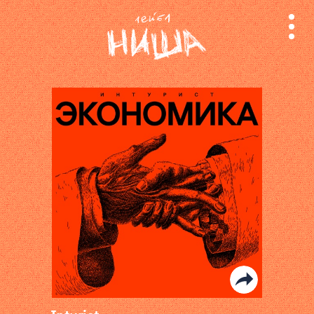
релизы
лейбл
поиск