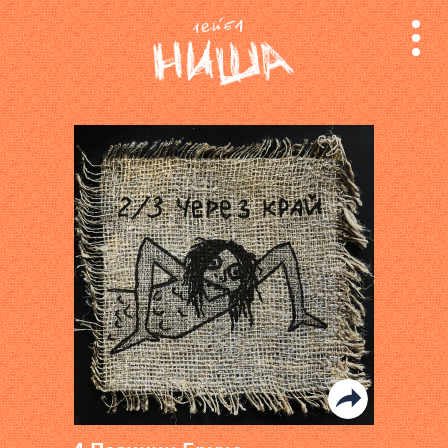
релизы
лейбл
поиск