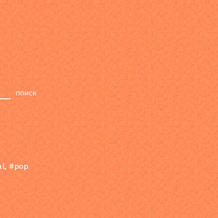
релизы
лейбл
поиск
al
,
#pop