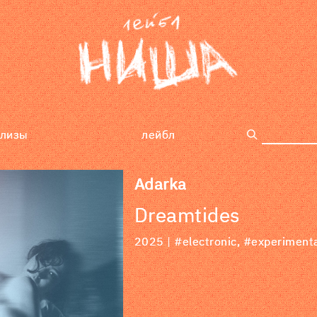
елизы
лейбл
поиск
Adarka
Dreamtides
2025 |
#electronic
,
#experiment