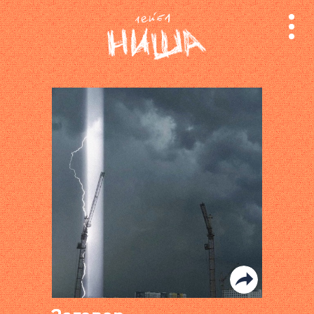
релизы
лейбл
поиск