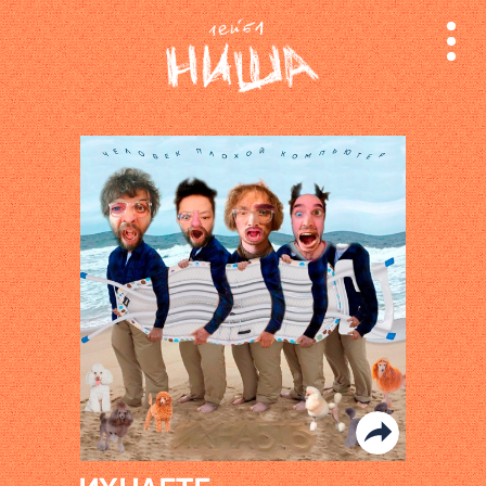
релизы
лейбл
поиск