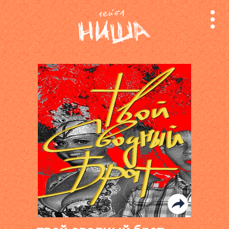
релизы
лейбл
поиск