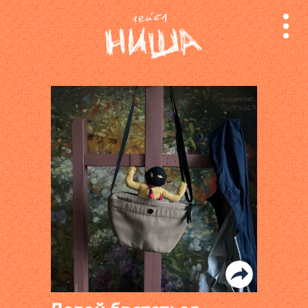
релизы
лейбл
поиск