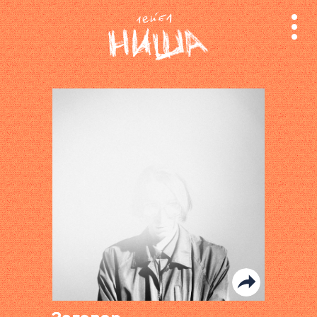
релизы
лейбл
поиск