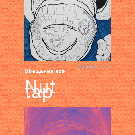
НИША 361
Обещания всё
Nut
tap