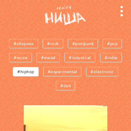
#cборник
#rock
#postpunk
#pop
#noise
#metal
#industrial
#indie
#hiphop
#experimental
#electronic
#dub