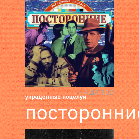
НИША 302
украденные поцелуи
посторонни