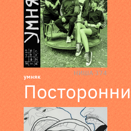
НИША 374
умняк
Посторонн